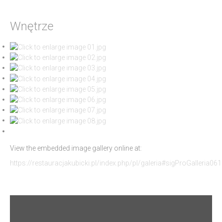
Wnętrze
View the embedded image gallery online at:
https://restauracjakubicki.pl/index.php/pl/galeria#sigProGalleria0